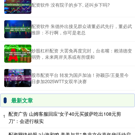
配资软件 没有院子的乡下, 还叫乡下吗?
配资软件 朱德外出接见群众请董必武先行，董必武
推辞：不行啊，你可是老总
炒股杠杆配资 大罢免再度完封，台名嘴：赖清德变
弱势，未来两岸关系或有所缓和
股市配资平台 转发为国乒加油！孙颖莎/王曼昱今
日参加2025WTT女双半决赛
最新文章
配资广告 山姆客服回应“女子40元买披萨吃出108元剪
1
刀”：会进行核实
配资网络炒股 “山海和鸣 美美与共” 鲁非文化嘉年华活动启