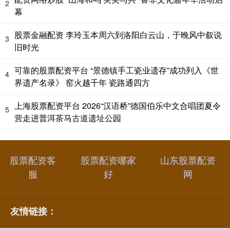
2
幕
股票金融配资 李玲玉本周六到洛阳白云山，于晚风中叙说
3
旧时光
可靠的股票配资平台 “景德镇手工瓷业遗存”成功列入《世
4
界遗产名录》 窑火越千年 瓷路通四方
上海股票配资平台 2026“汉语桥”德国伯乐中文合唱团夏令
5
营走进普洱茶马古道遗址公园
股票配资客
股票配资哪家
山东股票配资
服
好
网
友情链接：