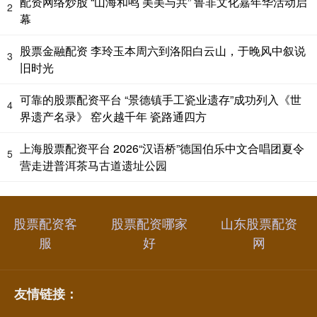
配资网络炒股 “山海和鸣 美美与共” 鲁非文化嘉年华活动启
2
幕
股票金融配资 李玲玉本周六到洛阳白云山，于晚风中叙说
3
旧时光
可靠的股票配资平台 “景德镇手工瓷业遗存”成功列入《世
4
界遗产名录》 窑火越千年 瓷路通四方
上海股票配资平台 2026“汉语桥”德国伯乐中文合唱团夏令
5
营走进普洱茶马古道遗址公园
股票配资客
股票配资哪家
山东股票配资
服
好
网
友情链接：