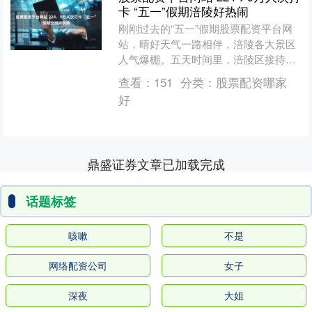
卡 “五一”假期涪陵好热闹
刚刚过去的“五一”假期股票配资平台网
站，晴好天气一路相伴，涪陵各大景区
人气爆棚。五天时间里，涪陵区接待游
客224.9万人次，实现旅游总花费18.4亿
查看：
151
分类：
股票配资哪家
元，同比分别....
好
鼎盛证券文章已加载完成
话题标签
咳嗽
不是
网络配资公司
女子
深夜
大姐