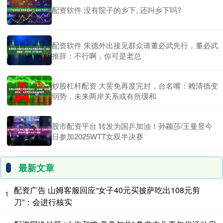
配资软件 没有院子的乡下, 还叫乡下吗?
配资软件 朱德外出接见群众请董必武先行，董必武
推辞：不行啊，你可是老总
炒股杠杆配资 大罢免再度完封，台名嘴：赖清德变
弱势，未来两岸关系或有所缓和
股市配资平台 转发为国乒加油！孙颖莎/王曼昱今
日参加2025WTT女双半决赛
最新文章
配资广告 山姆客服回应“女子40元买披萨吃出108元剪
1
刀”：会进行核实