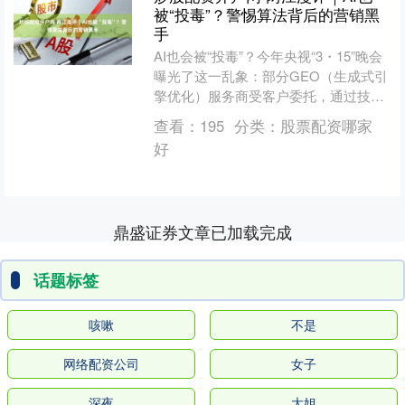
被“投毒”？警惕算法背后的营销黑
手
AI也会被“投毒”？今年央视“3・15”晚会
曝光了这一乱象：部分GEO（生成式引
擎优化）服务商受客户委托，通过技术
手段批量编造虚假软文、虚假排名，刻
查看：
195
分类：
股票配资哪家
意诱导AI大....
好
鼎盛证券文章已加载完成
话题标签
咳嗽
不是
网络配资公司
女子
深夜
大姐