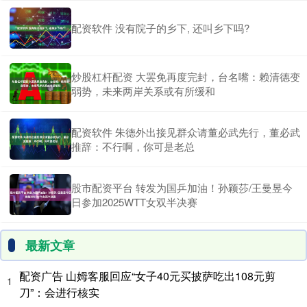
配资软件 没有院子的乡下, 还叫乡下吗?
炒股杠杆配资 大罢免再度完封，台名嘴：赖清德变
弱势，未来两岸关系或有所缓和
配资软件 朱德外出接见群众请董必武先行，董必武
推辞：不行啊，你可是老总
股市配资平台 转发为国乒加油！孙颖莎/王曼昱今
日参加2025WTT女双半决赛
最新文章
配资广告 山姆客服回应“女子40元买披萨吃出108元剪
1
刀”：会进行核实