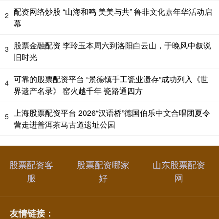
配资网络炒股 “山海和鸣 美美与共” 鲁非文化嘉年华活动启
2
幕
股票金融配资 李玲玉本周六到洛阳白云山，于晚风中叙说
3
旧时光
可靠的股票配资平台 “景德镇手工瓷业遗存”成功列入《世
4
界遗产名录》 窑火越千年 瓷路通四方
上海股票配资平台 2026“汉语桥”德国伯乐中文合唱团夏令
5
营走进普洱茶马古道遗址公园
股票配资客
股票配资哪家
山东股票配资
服
好
网
友情链接：