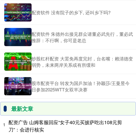
配资软件 没有院子的乡下, 还叫乡下吗?
配资软件 朱德外出接见群众请董必武先行，董必武
推辞：不行啊，你可是老总
炒股杠杆配资 大罢免再度完封，台名嘴：赖清德变
弱势，未来两岸关系或有所缓和
股市配资平台 转发为国乒加油！孙颖莎/王曼昱今
日参加2025WTT女双半决赛
最新文章
配资广告 山姆客服回应“女子40元买披萨吃出108元剪
1
刀”：会进行核实