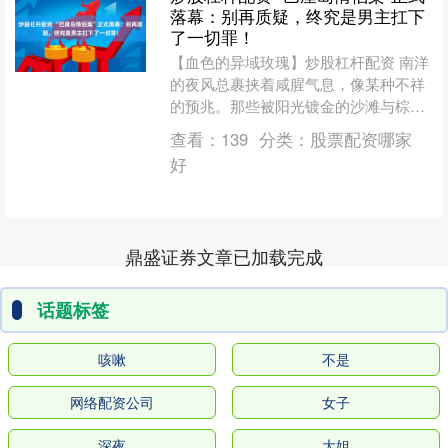
落幕：别再质疑，终究是男主扛下
了一切罪！
【血色的异域玫瑰】炒股杠杆配资 南洋
的夜风总裹挟着咸腥气息，像某种不祥
的预兆。那些被阳光镀金的沙滩与棕
榈，在暗处却爬满了看不见的虱子。此
查看：
139
分类：
股票配资哪家
刻案头报纸上\"巴厘岛\....
好
鼎盛证券文章已加载完成
话题标签
咳嗽
不是
网络配资公司
女子
深夜
大姐