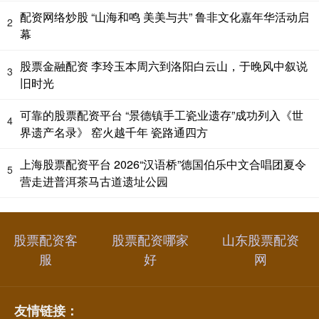
配资网络炒股 “山海和鸣 美美与共” 鲁非文化嘉年华活动启
2
幕
股票金融配资 李玲玉本周六到洛阳白云山，于晚风中叙说
3
旧时光
可靠的股票配资平台 “景德镇手工瓷业遗存”成功列入《世
4
界遗产名录》 窑火越千年 瓷路通四方
上海股票配资平台 2026“汉语桥”德国伯乐中文合唱团夏令
5
营走进普洱茶马古道遗址公园
股票配资客
股票配资哪家
山东股票配资
服
好
网
友情链接：