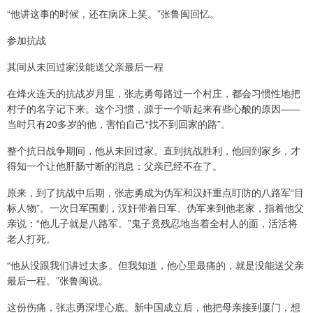
“他讲这事的时候，还在病床上笑。”张鲁闽回忆。
参加抗战
其间从未回过家没能送父亲最后一程
在烽火连天的抗战岁月里，张志勇每路过一个村庄，都会习惯性地把
村子的名字记下来。这个习惯，源于一个听起来有些心酸的原因——
当时只有20多岁的他，害怕自己“找不到回家的路”。
整个抗日战争期间，他从未回过家。直到抗战胜利，他回到家乡，才
得知一个让他肝肠寸断的消息：父亲已经不在了。
原来，到了抗战中后期，张志勇成为伪军和汉奸重点盯防的八路军“目
标人物”。一次日军围剿，汉奸带着日军、伪军来到他老家，指着他父
亲说：“他儿子就是八路军。”鬼子竟残忍地当着全村人的面，活活将
老人打死。
“他从没跟我们讲过太多。但我知道，他心里最痛的，就是没能送父亲
最后一程。”张鲁闽说。
这份伤痛，张志勇深埋心底。新中国成立后，他把母亲接到厦门，想