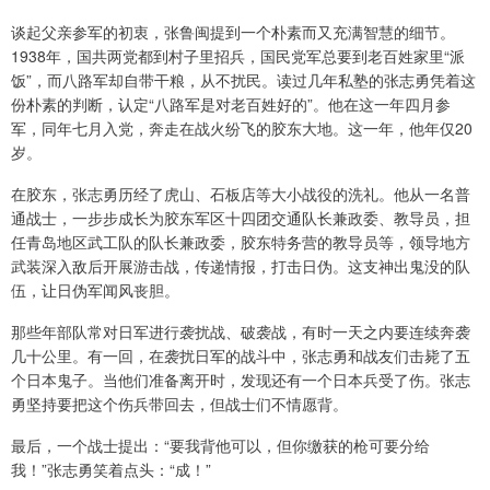
谈起父亲参军的初衷，张鲁闽提到一个朴素而又充满智慧的细节。
1938年，国共两党都到村子里招兵，国民党军总要到老百姓家里“派
饭”，而八路军却自带干粮，从不扰民。读过几年私塾的张志勇凭着这
份朴素的判断，认定“八路军是对老百姓好的”。他在这一年四月参
军，同年七月入党，奔走在战火纷飞的胶东大地。这一年，他年仅20
岁。
在胶东，张志勇历经了虎山、石板店等大小战役的洗礼。他从一名普
通战士，一步步成长为胶东军区十四团交通队长兼政委、教导员，担
任青岛地区武工队的队长兼政委，胶东特务营的教导员等，领导地方
武装深入敌后开展游击战，传递情报，打击日伪。这支神出鬼没的队
伍，让日伪军闻风丧胆。
那些年部队常对日军进行袭扰战、破袭战，有时一天之内要连续奔袭
几十公里。有一回，在袭扰日军的战斗中，张志勇和战友们击毙了五
个日本鬼子。当他们准备离开时，发现还有一个日本兵受了伤。张志
勇坚持要把这个伤兵带回去，但战士们不情愿背。
最后，一个战士提出：“要我背他可以，但你缴获的枪可要分给
我！”张志勇笑着点头：“成！”