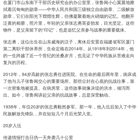
在厦门市山东南下干部历史研究会的办公室里，张鲁闽小心翼翼地擦
拭着沉甸甸的勋章——中华人民共和国三级独立自由勋章、二级解放
勋章，它们在阳光下熠熠生辉，仿佛凝聚着炮火硝烟的记忆。他翻开
泛黄的相册，照片里，年轻的父亲张志勇英姿勃发，目光坚定。这些
物件，是父亲留下的“印记”，也是追忆父亲参与战事的重要载体。
张志勇，这位出生在山东威海的汉子，离休后安置在福建省军区厦门
第二离职干部休养所，生命定格在2014年。从1918年到2014年，他
的一生跨越了近一个世纪的沧桑岁月，也见证了中华民族从苦难走向
复兴的历程。
2012年，94岁高龄的张志勇住进医院。在生命的最后两年里，病床成
了他与儿子张鲁闽交心的重要场所。那些尘封在心底的抗战往事，第
一次密集地被提及。在病房里，这些故事就像决堤的洪水，倾泻而
出。如今，张鲁闽讲起父亲的抗战故事，总是深受触动。
1938年，年仅20岁的张志勇毅然参军。那一年，他入伍后加入了中华
民族解放先锋队，并在短短几个月后光荣入党。
20岁入伍
传递情报打击日伪一天奔袭几十公里