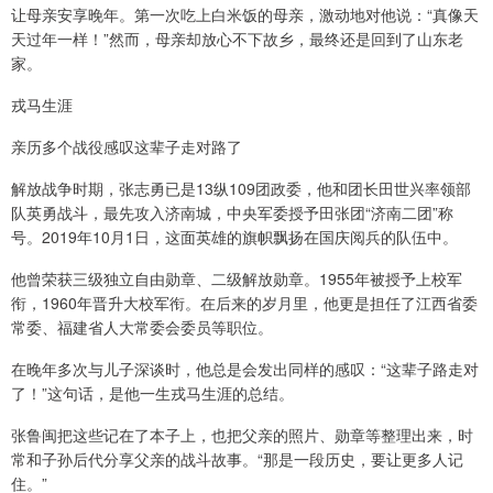
让母亲安享晚年。第一次吃上白米饭的母亲，激动地对他说：“真像天
天过年一样！”然而，母亲却放心不下故乡，最终还是回到了山东老
家。
戎马生涯
亲历多个战役感叹这辈子走对路了
解放战争时期，张志勇已是13纵109团政委，他和团长田世兴率领部
队英勇战斗，最先攻入济南城，中央军委授予田张团“济南二团”称
号。2019年10月1日，这面英雄的旗帜飘扬在国庆阅兵的队伍中。
他曾荣获三级独立自由勋章、二级解放勋章。1955年被授予上校军
衔，1960年晋升大校军衔。在后来的岁月里，他更是担任了江西省委
常委、福建省人大常委会委员等职位。
在晚年多次与儿子深谈时，他总是会发出同样的感叹：“这辈子路走对
了！”这句话，是他一生戎马生涯的总结。
张鲁闽把这些记在了本子上，也把父亲的照片、勋章等整理出来，时
常和子孙后代分享父亲的战斗故事。“那是一段历史，要让更多人记
住。”